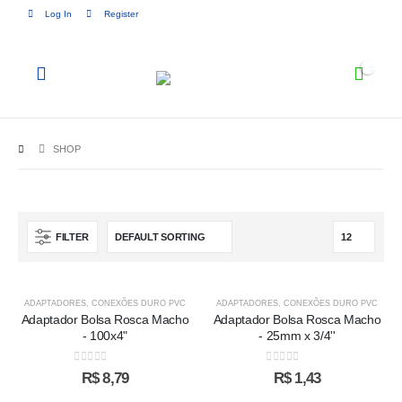
Log In
Register
0
SHOP
FILTER
ADAPTADORES
,
CONEXÕES DURO PVC
ADAPTADORES
,
CONEXÕES DURO PVC
Adaptador Bolsa Rosca Macho
Adaptador Bolsa Rosca Macho
- 100x4"
- 25mm x 3/4''
0
out of 5
0
out of 5
R$
8,79
R$
1,43