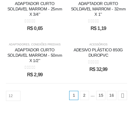
ADAPTADOR CURTO
ADAPTADOR CURTO
SOLDAVEL MARROM - 25mm
SOLDAVEL MARROM - 32mm
X 3/4''
X 1''
0
out of 5
0
out of 5
R$
0,65
R$
1,19
ADAPTADORES
,
CONEXÕES PREDIAIS
ACESSÓRIOS
ADAPTADOR CURTO
ADESIVO PLÁSTICO 850G
SOLDAVEL MARROM - 50mm
DUROPVC
X 1/2''
0
out of 5
R$
32,99
0
out of 5
R$
2,99
…
1
2
15
16