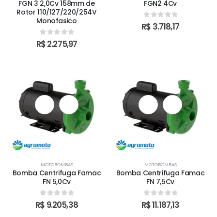
FGN 3 2,0Cv 158mm de
FGN2 4Cv
Rotor 110/127/220/254V
Monofasico
0
out of 5
R$
3.718,17
0
out of 5
R$
2.275,97
MOTOBOMBAS
MOTOBOMBAS
Bomba Centrifuga Famac
Bomba Centrifuga Famac
FN 5,0Cv
FN 7,5Cv
0
out of 5
0
out of 5
R$
9.205,38
R$
11.187,13