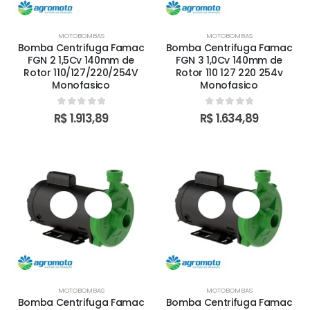
MOTOBOMBAS
MOTOBOMBAS
Bomba Centrifuga Famac
Bomba Centrifuga Famac
FGN 2 1,5Cv 140mm de
FGN 3 1,0Cv 140mm de
Rotor 110/127/220/254V
Rotor 110 127 220 254v
Monofasico
Monofasico
0
out of 5
0
out of 5
R$
1.913,89
R$
1.634,89
MOTOBOMBAS
MOTOBOMBAS
Bomba Centrifuga Famac
Bomba Centrifuga Famac