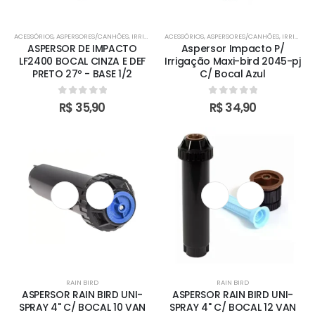
ACESSÓRIOS
,
ASPERSORES/CANHÕES
,
IRRIGAÇÃO
ACESSÓRIOS
,
RAIN BIRD
,
ASPERSORES/CANHÕES
,
IRRIGAÇÃO
ASPERSOR DE IMPACTO
Aspersor Impacto P/
LF2400 BOCAL CINZA E DEF
Irrigação Maxi-bird 2045-pj
PRETO 27º - BASE 1/2
C/ Bocal Azul
0
out of 5
0
out of 5
R$
35,90
R$
34,90
RAIN BIRD
RAIN BIRD
ASPERSOR RAIN BIRD UNI-
ASPERSOR RAIN BIRD UNI-
SPRAY 4" C/ BOCAL 10 VAN
SPRAY 4" C/ BOCAL 12 VAN