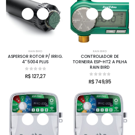
RAIN BIRD
RAIN BIRD
ASPERSOR ROTOR P/ IRRIG.
CONTROLADOR DE
4" 5004 PLUS
TORNEIRA ESP-HT2 A PILHA
RAIN BIRD
0
out of 5
R$
127,27
0
out of 5
R$
749,95