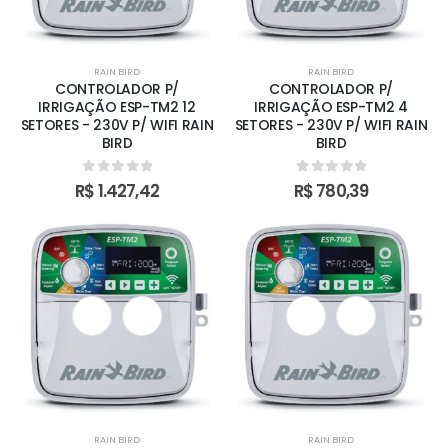
RAIN BIRD
RAIN BIRD
CONTROLADOR P/
CONTROLADOR P/
IRRIGAÇÃO ESP-TM2 12
IRRIGAÇÃO ESP-TM2 4
SETORES - 230V P/ WIFI RAIN
SETORES - 230V P/ WIFI RAIN
BIRD
BIRD
0
out of 5
0
out of 5
R$
1.427,42
R$
780,39
RAIN BIRD
RAIN BIRD