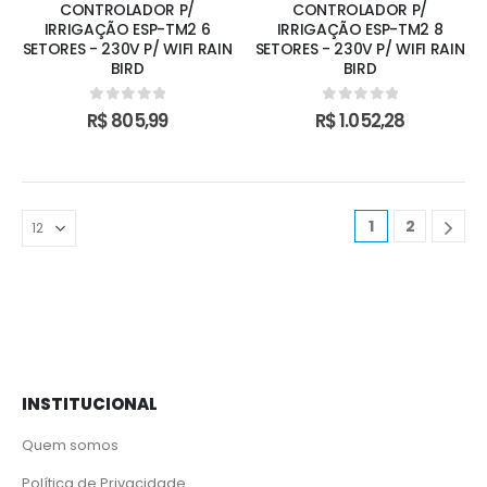
CONTROLADOR P/
CONTROLADOR P/
IRRIGAÇÃO ESP-TM2 6
IRRIGAÇÃO ESP-TM2 8
SETORES - 230V P/ WIFI RAIN
SETORES - 230V P/ WIFI RAIN
BIRD
BIRD
0
out of 5
0
out of 5
R$
805,99
R$
1.052,28
1
2
INSTITUCIONAL
Quem somos
Política de Privacidade