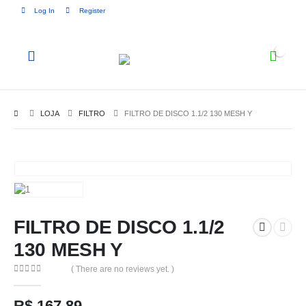
Log In
Register
0
LOJA
FILTRO
FILTRO DE DISCO 1.1/2 130 MESH Y
FILTRO DE DISCO 1.1/2
130 MESH Y
( There are no reviews yet. )
0
out of 5
R$
167,89