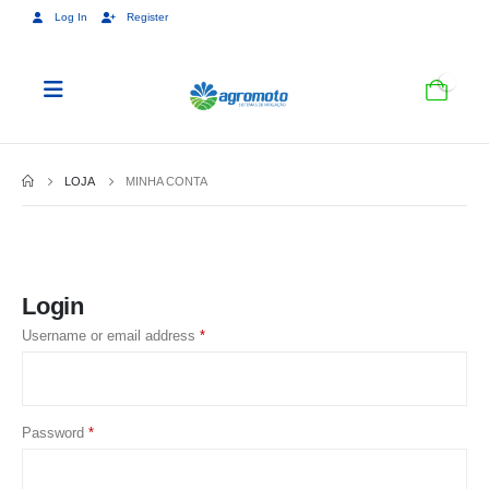
Log In
Register
0
LOJA
MINHA CONTA
Login
Required
Username or email address
*
Required
Password
*