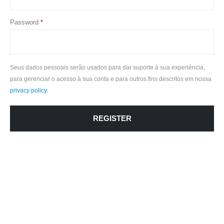
Required
Password
*
Seus dados pessoais serão usados ​​para dar suporte à sua experiência,
para gerenciar o acesso à sua conta e para outros fins descritos em nossa
privacy policy
.
REGISTER