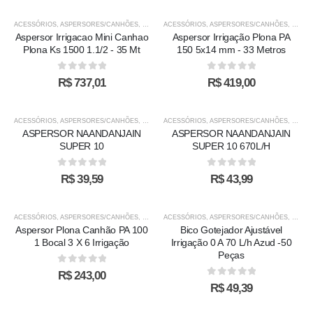
ACESSÓRIOS
,
ASPERSORES/CANHÕES
,
IRRIGAÇÃO
ACESSÓRIOS
,
ASPERSORES/CANHÕES
,
IRRIG
Aspersor Irrigacao Mini Canhao
Aspersor Irrigação Plona PA
Plona Ks 1500 1.1/2 - 35 Mt
150 5x14 mm - 33 Metros
0
out of 5
0
out of 5
R$
737,01
R$
419,00
ACESSÓRIOS
,
ASPERSORES/CANHÕES
,
IRRIGAÇÃO
ACESSÓRIOS
,
ASPERSORES/CANHÕES
,
IRRIG
ASPERSOR NAANDANJAIN
ASPERSOR NAANDANJAIN
SUPER 10
SUPER 10 670L/H
0
out of 5
0
out of 5
R$
39,59
R$
43,99
ACESSÓRIOS
,
ASPERSORES/CANHÕES
,
IRRIGAÇÃO
ACESSÓRIOS
,
ASPERSORES/CANHÕES
,
IRRIG
Aspersor Plona Canhão PA 100
Bico Gotejador Ajustável
1 Bocal 3 X 6 Irrigação
Irrigação 0 A 70 L/h Azud -50
Peças
0
out of 5
R$
243,00
0
out of 5
R$
49,39