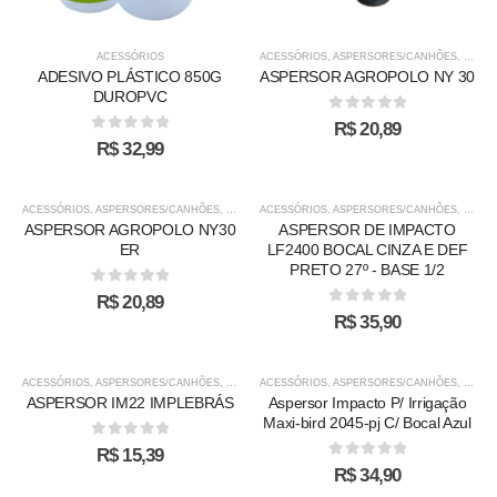
ACESSÓRIOS
ACESSÓRIOS
,
ASPERSORES/CANHÕES
,
IRRIG
ADESIVO PLÁSTICO 850G
ASPERSOR AGROPOLO NY 30
DUROPVC
0
out of 5
R$
20,89
0
out of 5
R$
32,99
ACESSÓRIOS
,
ASPERSORES/CANHÕES
,
IRRIGAÇÃO
ACESSÓRIOS
,
ASPERSORES/CANHÕES
,
IRRIG
ASPERSOR AGROPOLO NY30
ASPERSOR DE IMPACTO
ER
LF2400 BOCAL CINZA E DEF
PRETO 27º - BASE 1/2
0
out of 5
R$
20,89
0
out of 5
R$
35,90
ACESSÓRIOS
,
ASPERSORES/CANHÕES
,
IRRIGAÇÃO
ACESSÓRIOS
,
ASPERSORES/CANHÕES
,
IRRIG
ASPERSOR IM22 IMPLEBRÁS
Aspersor Impacto P/ Irrigação
Maxi-bird 2045-pj C/ Bocal Azul
0
out of 5
R$
15,39
0
out of 5
R$
34,90