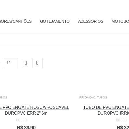
SORES/CANHÕES
GOTEJAMENTO
ACESSÓRIOS
MOTOBO
:
UBOS
IRRIGAÇÃO
,
TUBOS
E PVC ENGATE ROSCA/ROSCÁVEL
TUBO DE PVC ENGAT
DUROPVC ERR 2” 6m
DUROPVC IRRI
0
out of 5
0
out of
R$
39,90
R$
32