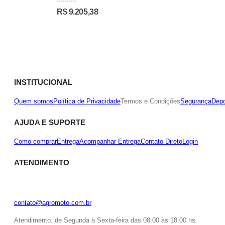
0
out of 5
R$
9.205,38
INSTITUCIONAL
Quem somos
Política de Privacidade
Termos e Condições
Segurança
Depo
AJUDA E SUPORTE
Como comprar
Entrega
Acompanhar Entrega
Contato Direto
Login
ATENDIMENTO
contato@agromoto.com.br
Atendimento: de Segunda à Sexta-feira das 08:00 às 18:00 hs.