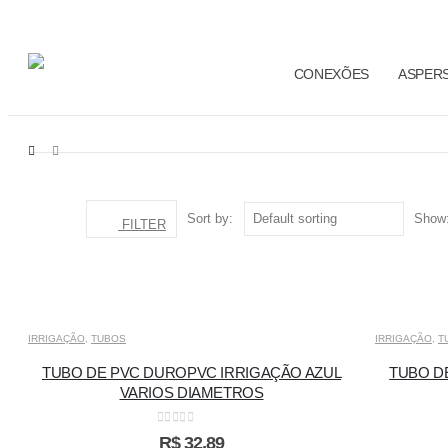
CONEXÕES
ASPER
LOJA
TUBOS
Sort by:
Show
FILTER
IRRIGAÇÃO
,
TUBOS
IRRIGAÇÃO
,
T
TUBO DE PVC DUROPVC IRRIGAÇÃO AZUL
TUBO D
VARIOS DIAMETROS
0
out of 5
R$
32,89