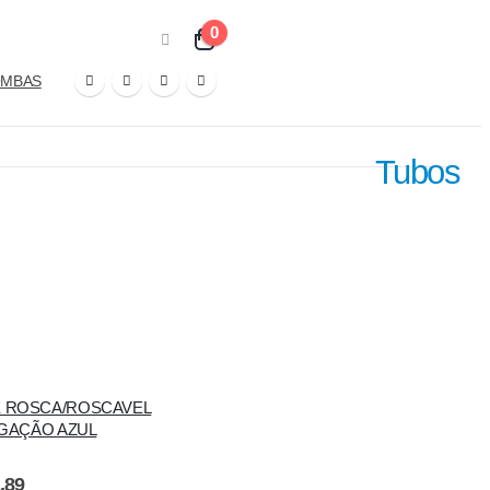
0
MBAS
Tubos
E ROSCA/ROSCAVEL
GAÇÃO AZUL
 5
,89