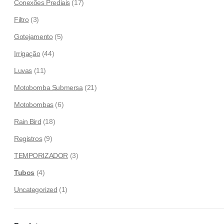
Conexões Prediais
(17)
Filtro
(3)
Gotejamento
(5)
Irrigação
(44)
Luvas
(11)
Motobomba Submersa
(21)
Motobombas
(6)
Rain Bird
(18)
Registros
(9)
TEMPORIZADOR
(3)
Tubos
(4)
Uncategorized
(1)