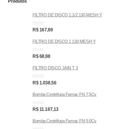
Produtos
FILTRO DE DISCO 1.1/2 130 MESH Y
0
out of 5
R$
167,89
FILTRO DE DISCO 1 130 MESH Y
0
out of 5
R$
68,98
FILTRO DISCO JAIN T 3
0
out of 5
R$
1.038,56
Bomba Centrifuga Famac FN 7,5Cv
0
out of 5
R$
11.187,13
Bomba Centrifuga Famac FN 5,0Cv