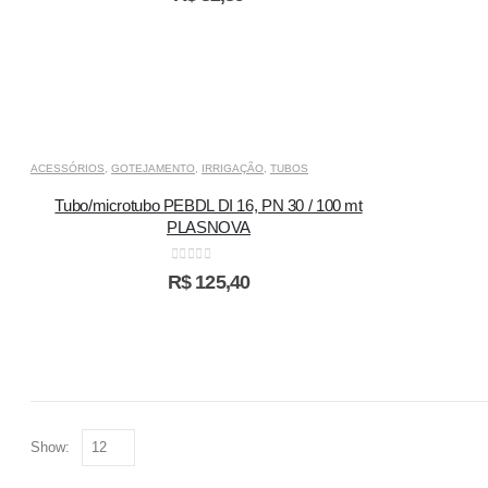
ACESSÓRIOS
,
GOTEJAMENTO
,
IRRIGAÇÃO
,
TUBOS
Tubo/microtubo PEBDL DI 16, PN 30 / 100 mt
PLASNOVA
0
out of 5
R$
125,40
Show: