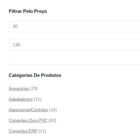
Filtrar Pelo Preço
Min
Max
price
price
Categorias De Produtos
Acessórios
(29)
Adaptadores
(11)
Aspersores/Canhões
(14)
Conexões Duro PVC
(82)
Conexões ERR
(11)