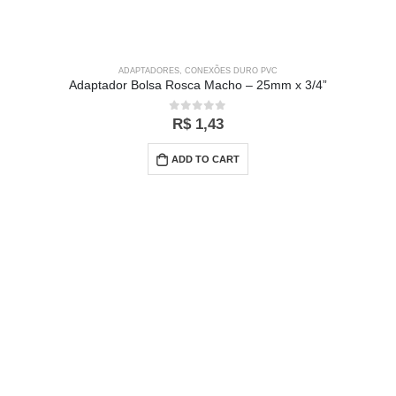
ADAPTADORES
,
CONEXÕES DURO PVC
Adaptador Bolsa Rosca Macho – 25mm x 3/4”
0
out of 5
R$
1,43
ADD TO CART