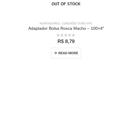
OUT OF STOCK
ADAPTADORES
,
CONEXÕES DURO PVC
Adaptador Bolsa Rosca Macho – 100×4″
0
out of 5
R$
8,79
READ MORE