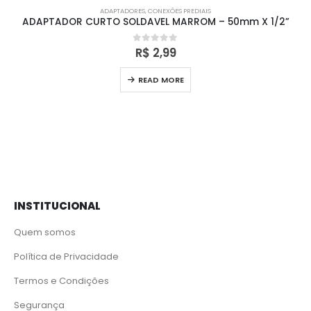
ADAPTADORES
,
CONEXÕES PREDIAIS
ADAPTADOR CURTO SOLDAVEL MARROM – 50mm X 1/2”
R$
2,99
0
out of 5
READ MORE
INSTITUCIONAL
Quem somos
Política de Privacidade
Termos e Condições
Segurança