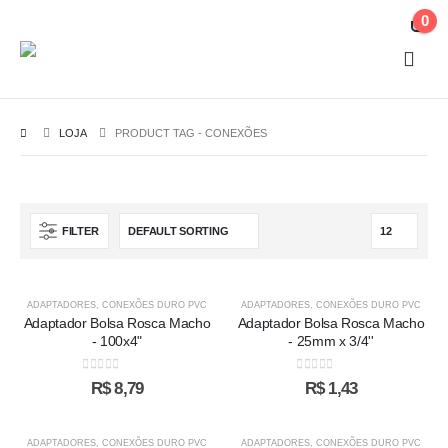
0
LOJA
PRODUCT TAG -
CONEXÕES
FILTER
ADAPTADORES
,
CONEXÕES DURO PVC
ADAPTADORES
,
CONEXÕES DURO PVC
Adaptador Bolsa Rosca Macho
Adaptador Bolsa Rosca Macho
- 100x4"
- 25mm x 3/4''
0
out of 5
0
out of 5
R$
8,79
R$
1,43
ADAPTADORES
,
CONEXÕES DURO PVC
ADAPTADORES
,
CONEXÕES DURO PVC