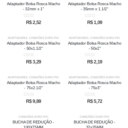
Adaptador Bolsa Rosca Macho
Adaptador Bolsa Rosca Macho
- 32mm x 1''
- 35mm x 1.1/2''
0
out of 5
0
out of 5
R$
2,52
R$
1,09
ADAPTADORES
,
CONEXÕES DURO PVC
ADAPTADORES
,
CONEXÕES DURO PVC
Adaptador Bolsa Rosca Macho
Adaptador Bolsa Rosca Macho
- 50x1.1/2"
- 50x2"
0
out of 5
0
out of 5
R$
3,29
R$
2,19
ADAPTADORES
,
CONEXÕES DURO PVC
ADAPTADORES
,
CONEXÕES DURO PVC
Adaptador Bolsa Rosca Macho
Adaptador Bolsa Rosca Macho
- 75x2.1/2"
- 75x3"
0
out of 5
0
out of 5
R$
9,89
R$
5,72
CONEXÕES DURO PVC
CONEXÕES DURO PVC
BUCHA DE REDUÇÃO -
BUCHA DE REDUÇÃO -
100X75MM
32x25MM