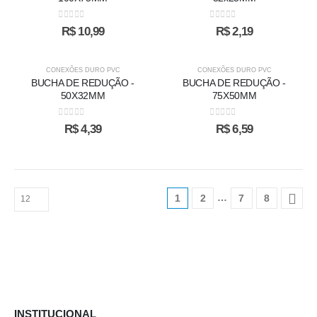
0
out of 5
0
out of 5
R$
10,99
R$
2,19
CONEXÕES DURO PVC
CONEXÕES DURO PVC
BUCHA DE REDUÇÃO -
BUCHA DE REDUÇÃO -
50X32MM
75X50MM
0
out of 5
0
out of 5
R$
4,39
R$
6,59
…
1
2
7
8
INSTITUCIONAL