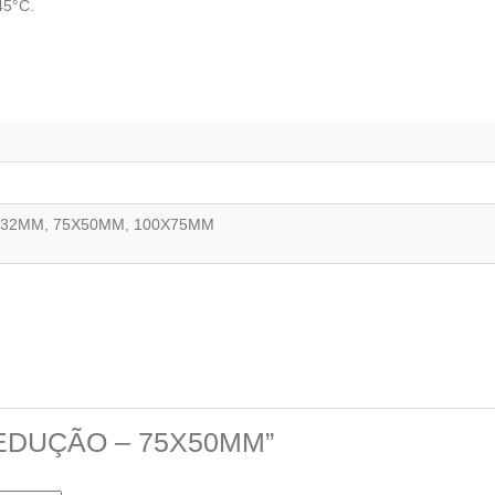
45°C.
X32MM, 75X50MM, 100X75MM
E REDUÇÃO – 75X50MM”