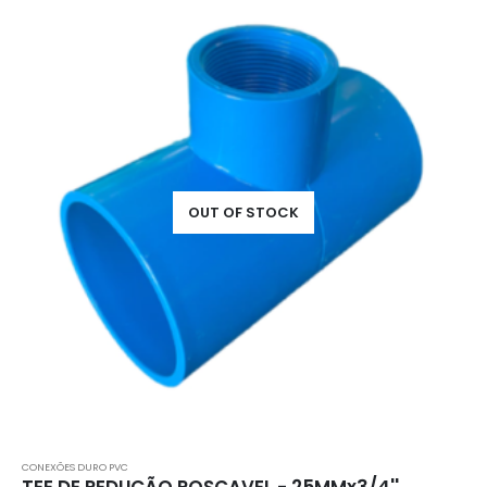
OUT OF STOCK
CONEXÕES DURO PVC
TEE DE REDUÇÃO ROSCAVEL - 25MMx3/4''