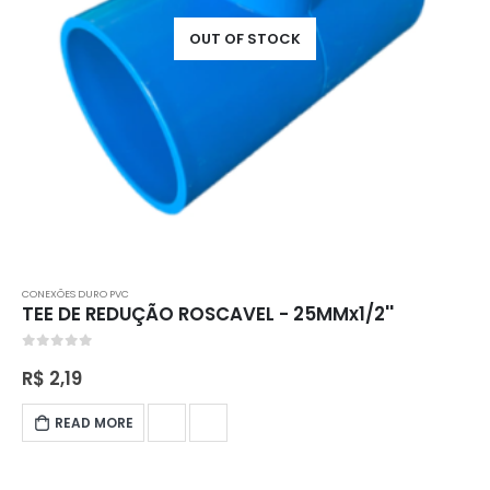
OUT OF STOCK
CONEXÕES DURO PVC
TEE DE REDUÇÃO ROSCAVEL - 25MMx1/2''
0
out of 5
R$
2,19
READ MORE