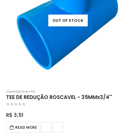
OUT OF STOCK
CONEXÕES DURO PVC
TEE DE REDUÇÃO ROSCAVEL - 35MMx3/4''
0
out of 5
R$
3,51
READ MORE