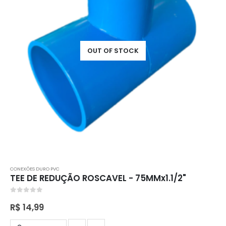
OUT OF STOCK
CONEXÕES DURO PVC
TEE DE REDUÇÃO ROSCAVEL - 75MMx1.1/2"
0
out of 5
R$
14,99