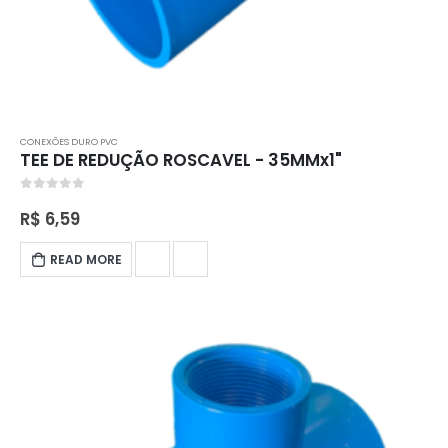
CONEXÕES DURO PVC
TEE DE REDUÇÃO ROSCAVEL - 35MMx1"
0
out of 5
R$
6,59
READ MORE