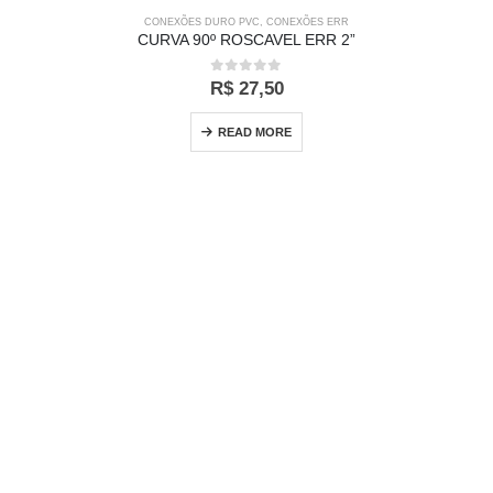
CONEXÕES DURO PVC
,
CONEXÕES ERR
CURVA 90º ROSCAVEL ERR 2”
0
out of 5
R$
27,50
READ MORE