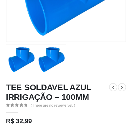
TEE SOLDAVEL AZUL
IRRIGAÇÃO – 100MM
( There are no reviews yet. )
0
out of 5
R$
32,99