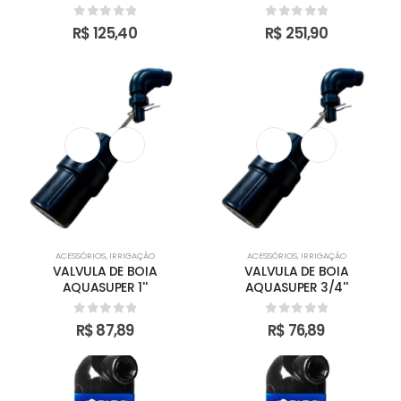
0
out of 5
0
out of 5
R$
125,40
R$
251,90
ACESSÓRIOS
,
IRRIGAÇÃO
ACESSÓRIOS
,
IRRIGAÇÃO
VALVULA DE BOIA
VALVULA DE BOIA
AQUASUPER 1''
AQUASUPER 3/4''
0
out of 5
0
out of 5
R$
87,89
R$
76,89