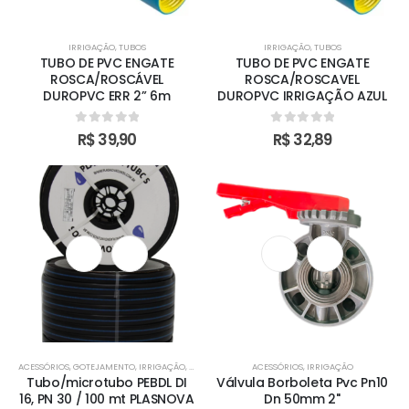
IRRIGAÇÃO
,
TUBOS
IRRIGAÇÃO
,
TUBOS
TUBO DE PVC ENGATE
TUBO DE PVC ENGATE
ROSCA/ROSCÁVEL
ROSCA/ROSCAVEL
DUROPVC ERR 2” 6m
DUROPVC IRRIGAÇÃO AZUL
0
out of 5
0
out of 5
R$
39,90
R$
32,89
ACESSÓRIOS
,
GOTEJAMENTO
,
IRRIGAÇÃO
,
TUBOS
ACESSÓRIOS
,
IRRIGAÇÃO
Tubo/microtubo PEBDL DI
Válvula Borboleta Pvc Pn10
16, PN 30 / 100 mt PLASNOVA
Dn 50mm 2''