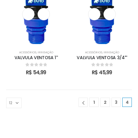
ACESSÓRIOS
,
IRRIGAÇÃO
ACESSÓRIOS
,
IRRIGAÇÃO
VALVULA VENTOSA 1''
VALVULA VENTOSA 3/4'''
0
out of 5
0
out of 5
R$
54,99
R$
45,99
1
2
3
4