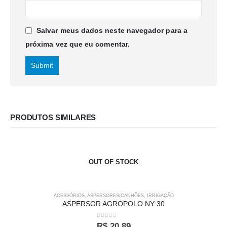
Salvar meus dados neste navegador para a
próxima vez que eu comentar.
PRODUTOS SIMILARES
OUT OF STOCK
ACESSÓRIOS
,
ASPERSORES/CANHÕES
,
IRRIGAÇÃO
ASPERSOR AGROPOLO NY 30
0
out of 5
R$
20,89