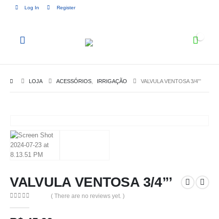
Log In
Register
0
LOJA
ACESSÓRIOS
,
IRRIGAÇÃO
VALVULA VENTOSA 3/4”’
VALVULA VENTOSA 3/4”’
( There are no reviews yet. )
0
out of 5