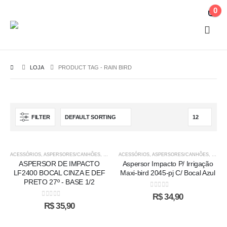
0
LOJA
PRODUCT TAG -
RAIN BIRD
FILTER
ACESSÓRIOS
,
ASPERSORES/CANHÕES
,
IRRIGAÇÃO
ACESSÓRIOS
,
RAIN BIRD
,
ASPERSORES/CANHÕES
,
IRRIG
ASPERSOR DE IMPACTO
Aspersor Impacto P/ Irrigação
LF2400 BOCAL CINZA E DEF
Maxi-bird 2045-pj C/ Bocal Azul
PRETO 27º - BASE 1/2
0
out of 5
R$
34,90
0
out of 5
R$
35,90