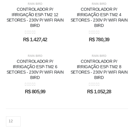
RAIN BIRD
RAIN BIRD
CONTROLADOR P/
CONTROLADOR P/
IRRIGAÇÃO ESP-TM2 12
IRRIGAÇÃO ESP-TM2 4
SETORES - 230V P/ WIFI RAIN
SETORES - 230V P/ WIFI RAIN
BIRD
BIRD
0
out of 5
0
out of 5
R$
1.427,42
R$
780,39
RAIN BIRD
RAIN BIRD
CONTROLADOR P/
CONTROLADOR P/
IRRIGAÇÃO ESP-TM2 6
IRRIGAÇÃO ESP-TM2 8
SETORES - 230V P/ WIFI RAIN
SETORES - 230V P/ WIFI RAIN
BIRD
BIRD
0
out of 5
0
out of 5
R$
805,99
R$
1.052,28