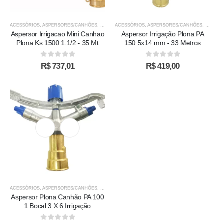
ACESSÓRIOS
,
ASPERSORES/CANHÕES
,
IRRIGAÇÃO
ACESSÓRIOS
,
ASPERSORES/CANHÕES
,
IRRIG
Aspersor Irrigacao Mini Canhao
Aspersor Irrigação Plona PA
Plona Ks 1500 1.1/2 - 35 Mt
150 5x14 mm - 33 Metros
0
out of 5
0
out of 5
R$
737,01
R$
419,00
ACESSÓRIOS
,
ASPERSORES/CANHÕES
,
IRRIGAÇÃO
Aspersor Plona Canhão PA 100
1 Bocal 3 X 6 Irrigação