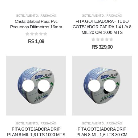
GOTEJAMENTO
,
IRRIGAÇÃO
GOTEJAMENTO
,
IRRIGAÇÃO
Chula Bilabial Para Pvc
FITA GOTEJADORA‎ - TUBO
Pequenos Diâmetros 16mm
GOTEJADOR ZAFIRA 1,4 L/h 8
MIL 20 CM 1000 MTS
0
out of 5
R$
1,09
0
out of 5
R$
329,00
This
product
has
multiple
variants.
The
options
GOTEJAMENTO
,
IRRIGAÇÃO
GOTEJAMENTO
,
IRRIGAÇÃO
may
FITA GOTEJADORA DRIP
FITA GOTEJADORA DRIP
be
PLAN 8 MIL 1,6 LTS 1000 MTS
PLAN 8 MIL 1,6 LTS 30 CM
chosen