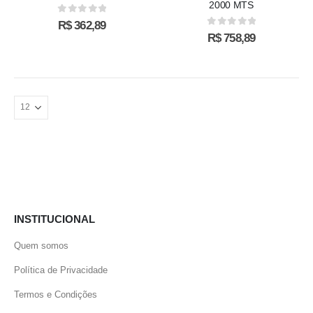
2000 MTS
on
0
out of 5
R$
362,89
the
0
out of 5
R$
758,89
product
page
INSTITUCIONAL
Quem somos
Política de Privacidade
Termos e Condições