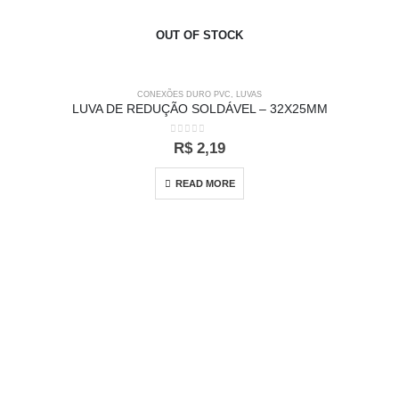
OUT OF STOCK
CONEXÕES DURO PVC
,
LUVAS
LUVA DE REDUÇÃO SOLDÁVEL – 32X25MM
0
out of 5
R$
2,19
READ MORE