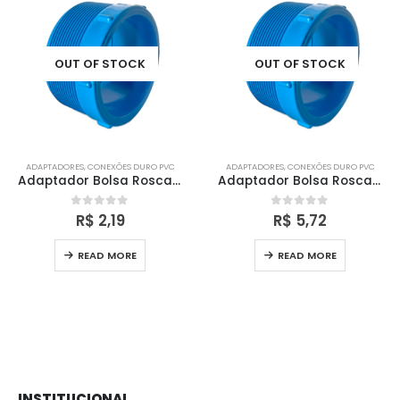
OUT OF STOCK
OUT OF STOCK
ADAPTADORES
,
CONEXÕES DURO PVC
ADAPTADORES
,
CONEXÕES DURO PVC
Adaptador Bolsa Rosca Macho – 50×2″
Adaptador Bolsa Rosca Macho – 75×3″
R$
2,19
R$
5,72
0
out of 5
0
out of 5
READ MORE
READ MORE
INSTITUCIONAL