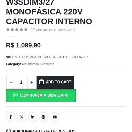
W3SDIM3/27
MONOFÁSICA 220V
CAPACITOR INTERNO
( There are no reviews yet. )
0
out of 5
R$
1.099,90
SKU:
MOTOBOMBA; SUBMERSA; PALITO; BOMBA.-1-1
Category:
Motobomba Submersa
ADD TO CART
COMPRAR VIA WHATSAPP
ADICIONAR À LISTA DE DESEJOS