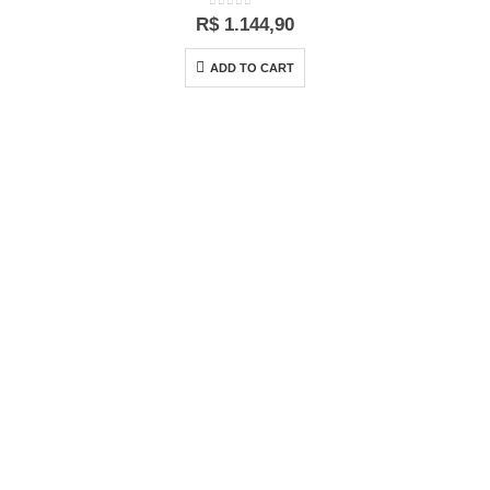
0
out of 5
R$
1.144,90
ADD TO CART