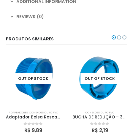
ADDITIONAL INFORMATION
REVIEWS (0)
PRODUTOS SIMILARES
OUT OF STOCK
OUT OF STOCK
ADAPTADORES
,
CONEXÕES DURO PVC
CONEXÕES DURO PVC
Adaptador Bolsa Rosca Macho – 75×2.1/2″
BUCHA DE REDUÇÃO – 32x25MM
R$
9,89
R$
2,19
0
out of 5
0
out of 5