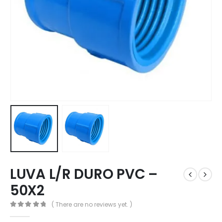
LUVA L/R DURO PVC –
50X2
( There are no reviews yet. )
0
out of 5