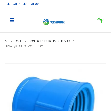
Log In
Register
0
LOJA
CONEXÕES DURO PVC
,
LUVAS
LUVA L/R DURO PVC – 50X2