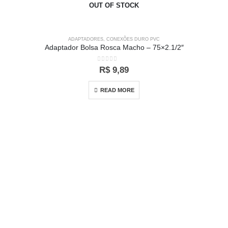
OUT OF STOCK
ADAPTADORES
,
CONEXÕES DURO PVC
Adaptador Bolsa Rosca Macho – 75×2.1/2″
0
out of 5
R$
9,89
READ MORE