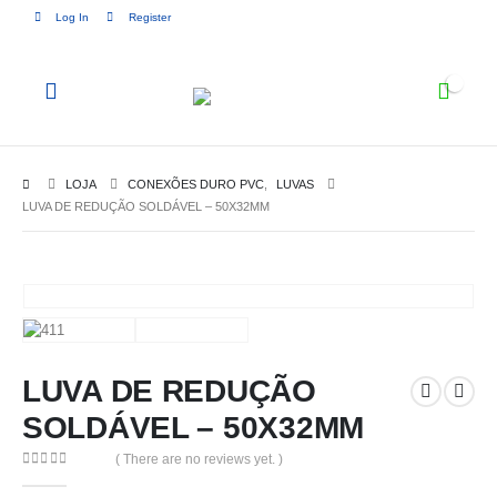
Log In
Register
0
LOJA
CONEXÕES DURO PVC
,
LUVAS
LUVA DE REDUÇÃO SOLDÁVEL – 50X32MM
LUVA DE REDUÇÃO
SOLDÁVEL – 50X32MM
( There are no reviews yet. )
0
out of 5