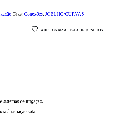
rigação
Tags:
Conexões
,
JOELHO/CURVAS
ADICIONAR À LISTA DE DESEJOS
e sistemas de irrigação.
ia à radiação solar.