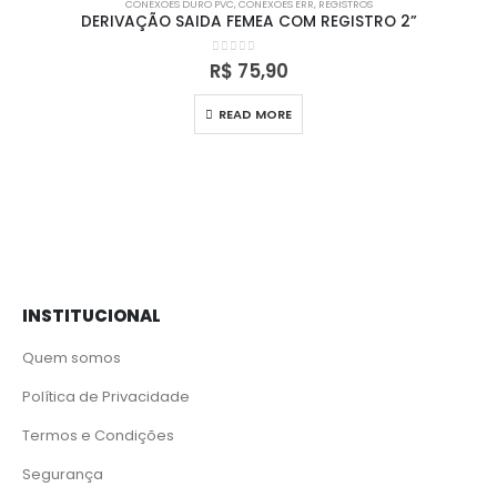
CONEXÕES DURO PVC
,
CONEXÕES ERR
,
REGISTROS
DERIVAÇÃO SAIDA FEMEA COM REGISTRO 2”
0
out of 5
R$
75,90
READ MORE
INSTITUCIONAL
Quem somos
Política de Privacidade
Termos e Condições
Segurança