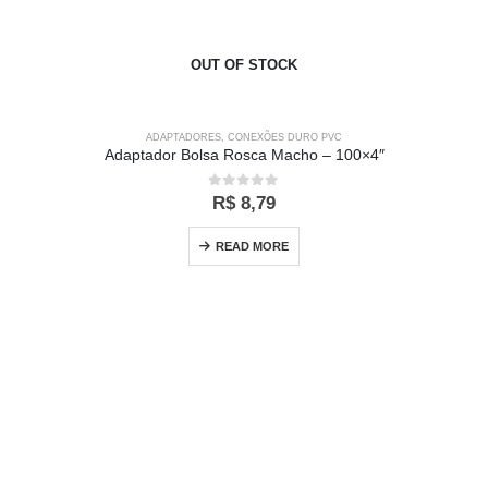
OUT OF STOCK
ADAPTADORES
,
CONEXÕES DURO PVC
Adaptador Bolsa Rosca Macho – 100×4″
0
out of 5
R$
8,79
READ MORE