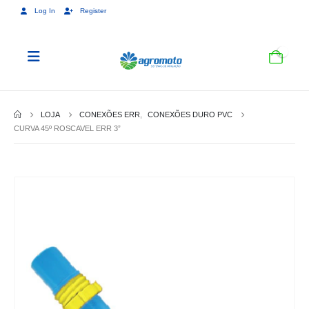
Log In
Register
0
LOJA
CONEXÕES ERR
,
CONEXÕES DURO PVC
CURVA 45º ROSCAVEL ERR 3”