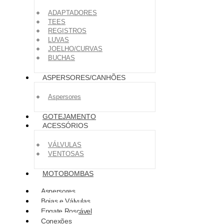
ADAPTADORES
TEES
REGISTROS
LUVAS
JOELHO/CURVAS
BUCHAS
ASPERSORES/CANHÕES
Aspersores
GOTEJAMENTO
ACESSÓRIOS
VÁLVULAS
VENTOSAS
MOTOBOMBAS
Aspersores
Boias e Válvulas
Engate Roscável
Conexões