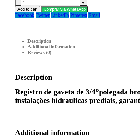
-
+
Add to cart
Comprar via WhatsApp
Facebook
Twitter
LinkedIn
Pinterest
Email
Description
Additional information
Reviews (0)
Description
Registro de gaveta de 3/4”polegada br
instalações hidráulicas prediais, garan
Additional information