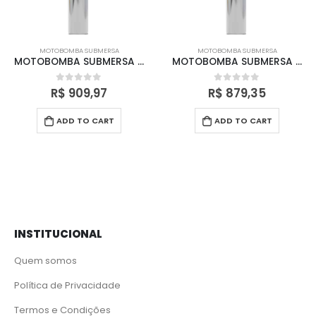
MOTOBOMBA SUBMERSA
MOTOBOMBA SUBMERSA
MOTOBOMBA SUBMERSA 0,5 CV – W4SDIM2/5 – 220V S/ BOX CLAW
MOTOBOMBA SUBMERSA 1,0 CV – W4SDIM4/6 – 220V S/ BOX CLAW
R$
909,97
R$
879,35
0
out of 5
0
out of 5
ADD TO CART
ADD TO CART
INSTITUCIONAL
Quem somos
Política de Privacidade
Termos e Condições