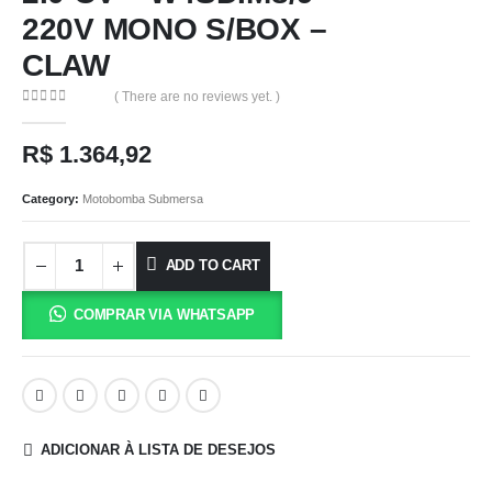
220V MONO S/BOX –
CLAW
( There are no reviews yet. )
0
out of 5
R$
1.364,92
Category:
Motobomba Submersa
ADD TO CART
COMPRAR VIA WHATSAPP
ADICIONAR À LISTA DE DESEJOS