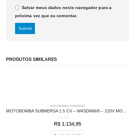
Salvar meus dados neste navegador para a
próxima vez que eu comentar.
PRODUTOS SIMILARES
MOTOBOMBA SUBMERSA
MOTOBOMBA SUBMERSA 1.5 CV – W4SDIM6/8 – 220V MONO S/BOX – CLAW
0
out of 5
R$
1.134,95