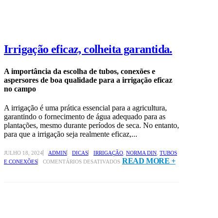
Irrigação eficaz, colheita garantida.
A importância da escolha de tubos, conexões e
aspersores de boa qualidade para a irrigação eficaz
no campo
A irrigação é uma prática essencial para a agricultura,
garantindo o fornecimento de água adequado para as
plantações, mesmo durante períodos de seca. No entanto,
para que a irrigação seja realmente eficaz,...
JULHO 18, 2024
ADMIN
DICAS
IRRIGAÇÃO
,
NORMA DIN
,
TUBOS
EM
READ MORE +
E CONEXÕES
COMENTÁRIOS DESATIVADOS
IRRIGAÇÃO
EFICAZ,
COLHEITA
GARANTIDA.