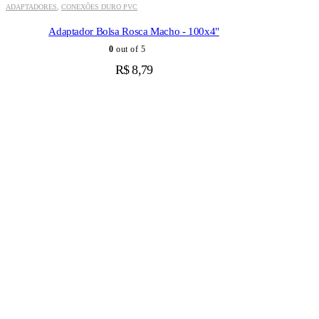
ADAPTADORES
,
CONEXÕES DURO PVC
Adaptador Bolsa Rosca Macho - 100x4"
0
out of 5
R$
8,79